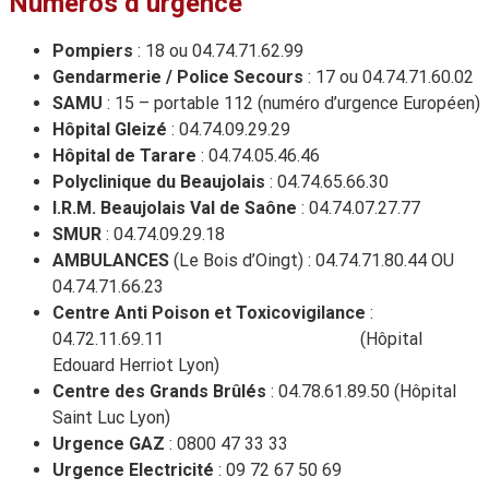
Numéros d’urgence
Pompiers
: 18 ou 04.74.71.62.99
Gendarmerie / Police Secours
: 17 ou 04.74.71.60.02
SAMU
: 15 – portable 112 (numéro d’urgence Européen)
Hôpital Gleizé
: 04.74.09.29.29
Hôpital de Tarare
: 04.74.05.46.46
Polyclinique du Beaujolais
: 04.74.65.66.30
I.R.M. Beaujolais Val de Saône
: 04.74.07.27.77
SMUR
: 04.74.09.29.18
AMBULANCES
(Le Bois d’Oingt) : 04.74.71.80.44 OU
04.74.71.66.23
Centre Anti Poison et Toxicovigilance
:
04.72.11.69.11 (Hôpital
Edouard Herriot Lyon)
Centre des Grands Brûlés
: 04.78.61.89.50 (Hôpital
Saint Luc Lyon)
Urgence GAZ
: 0800 47 33 33
Urgence Electricité
: 09 72 67 50 69