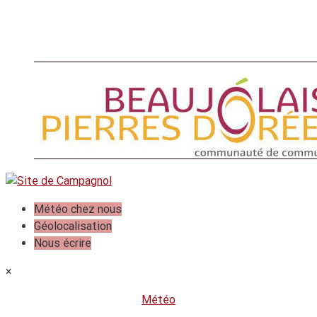
Météo chez nous
Géolocalisation
Nous écrire
×
Météo