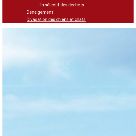
Tri sélectif des déchets
Déneigement
Divagation des chiens et chats