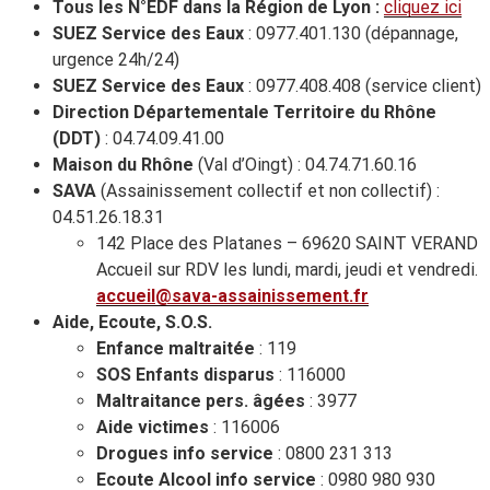
Tous les N°EDF dans la Région de Lyon :
cliquez ici
SUEZ Service des Eaux
: 0977.401.130 (dépannage,
urgence 24h/24)
SUEZ Service des Eaux
: 0977.408.408 (service client)
Direction Départementale Territoire du Rhône
(DDT)
: 04.74.09.41.00
Maison du Rhône
(Val d’Oingt) : 04.74.71.60.16
SAVA
(Assainissement collectif et non collectif) :
04.51.26.18.31
142 Place des Platanes – 69620 SAINT VERAND
Accueil sur RDV les lundi, mardi, jeudi et vendredi.
accueil@sava-assainissement.fr
Aide, Ecoute, S.O.S.
Enfance maltraitée
: 119
SOS Enfants disparus
: 116000
Maltraitance pers. âgées
: 3977
Aide victimes
: 116006
Drogues info service
: 0800 231 313
Ecoute Alcool
info service
: 0980 980 930